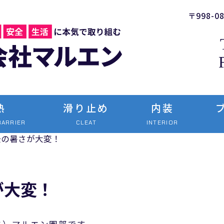
〒998-
熱
滑り止め
内装
BARRIER
CLEAT
INTERIOR
後の暑さが大変！
が大変！