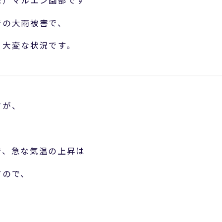
株）マルエン園部です
での大雨被害で、
、大変な状況です。
すが、
で、急な気温の上昇は
すので、